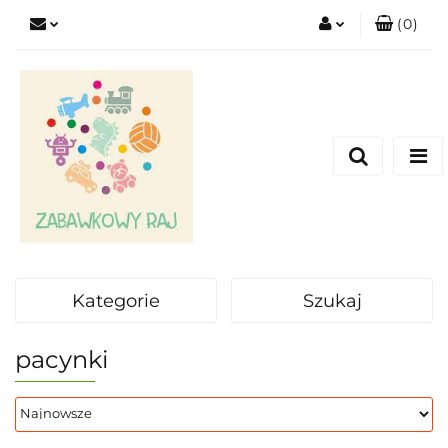
(
0
)
Zaloguj się
Zarejestruj się
Dodaj zgłoszenie
Kategorie
Szukaj
pacynki