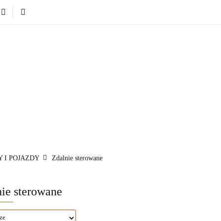
Nowości
Bestsellery
Blog
Dodatkowe infromacje.
Zabawki
Nowości
Bestsellery
Blog
Dodatkowe infr
Kategorie
 I POJAZDY
Zdalnie sterowane
ie sterowane