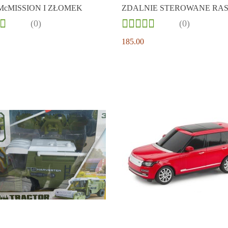
McMISSION I ZŁOMEK
ZDALNIE STEROWANE RA
SKALA 1:14
(0)
(0)
185.00