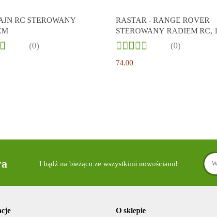
JN RC STEROWANY
RASTAR - RANGE ROVER
EM
STEROWANY RADIEM RC, 1
(0)
(0)
74.00
ra
I bądź na bieżąco ze wszystkimi nowościami!
cje
O sklepie