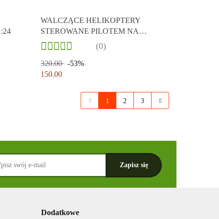
WALCZĄCE HELIKOPTERY
:24
STEROWANE PILOTEM NA
PODCZERWIEŃ. PRZECENA
(0)
320.00
-53%
150.00
1
2
3
Dodatkowe