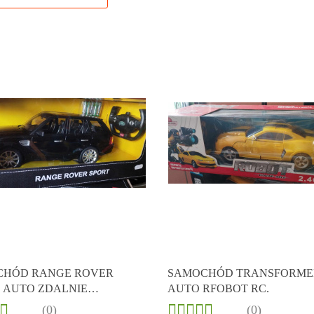
Produkt niedostępny
CHÓD RANGE ROVER
SAMOCHÓD TRANSFORME
. AUTO ZDALNIE
AUTO RFOBOT RC.
WANE RASTAR SKALA 1:14
(0)
(0)