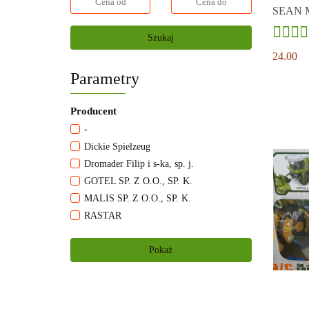
SEAN 
Szukaj
24.00
Parametry
Producent
-
Dickie Spielzeug
Dromader Filip i s-ka, sp. j.
GOTEL SP. Z O.O., SP. K.
MALIS SP. Z O.O., SP. K.
RASTAR
Trefl S.A.
Pokaż