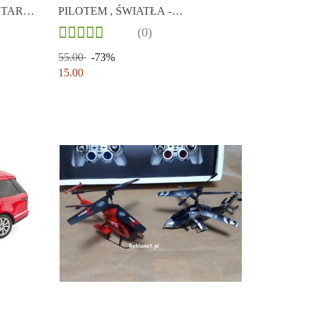
STAR
PILOTEM , ŚWIATŁA -
PRZECENA!!! (NIESPRAWNE)
(0)
55.00
-73%
15.00