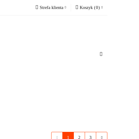
Strefa klienta
Koszyk
(
0
)
Zobacz
Zaloguj się
Koszyk jest pusty
Zarejestruj się
Dodaj zgłoszenie
x
omacje.
Do bezpłatnej dostawy brakuje
-,--
Darmowa dostawa!
Suma
0,00 zł
Cena uwzględnia rabaty
1
2
3