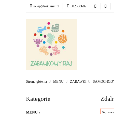
sklep@reklanet.pl
502368682
Menu
Zabawki
Kategorie
Menu
Zobacz
Strona główna
MENU
ZABAWKI
SAMOCHODY
Kategorie
Zdaln
MENU