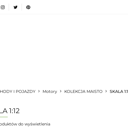
wki
Nowości
Bestsellery
Blog
Dodatkow
egorie
Zabawki
Nowości
Bestsellery
Blog
e infromacje.
Zobacz
Kategorie
HODY I POJAZDY
Motory
KOLEKCJA MAISTO
SKALA 1:
A 1:12
oduktów do wyświetlenia