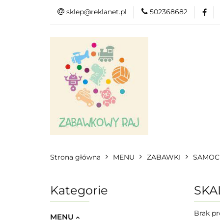
sklep@reklanet.pl
502368682
Menu
Zaba
Zobacz
Kat
Menu
Dodatkow
Strona główna
MENU
ZABAWKI
SAMOC
Kategorie
SKAL
Brak pr
MENU