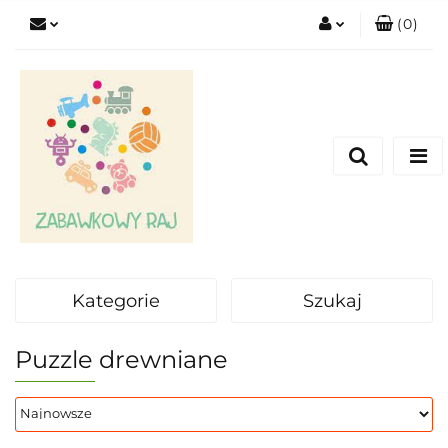
(
0
)
Zaloguj się
Zarejestruj się
Dodaj zgłoszenie
Kategorie
Szukaj
Puzzle drewniane