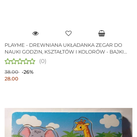
PLAYME - DREWNIANA UKŁADANKA ZEGAR DO
NAUKI GODZIN, KSZTAŁTÓW I KOLORÓW - BAJKI
DISNEY`A
(0)
38.00
-26%
28.00