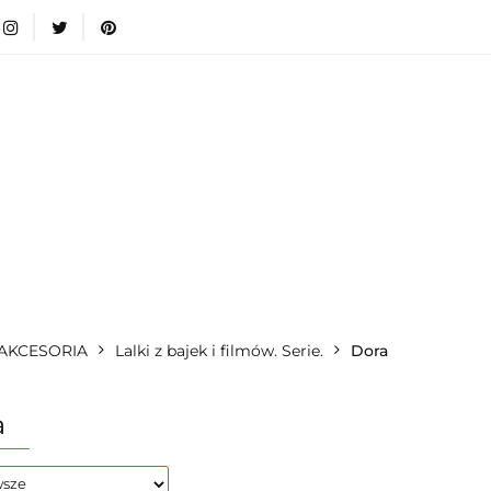
wki
Nowości
Bestsellery
Blog
Dodatkow
egorie
Zabawki
Nowości
Bestsellery
Blog
e infromacje.
Zobacz
Kategorie
I AKCESORIA
Lalki z bajek i filmów. Serie.
Dora
a