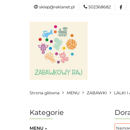
sklep@reklanet.pl
502368682
Menu
Zaba
Zobacz
Kat
Menu
Dodatkow
Strona główna
MENU
ZABAWKI
LALKI 
Kategorie
Dor
MENU