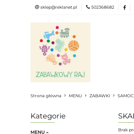
sklep@reklanet.pl
502368682
Menu
Zaba
Zobacz
Kat
Menu
Dodatkow
Strona główna
MENU
ZABAWKI
SAMOC
Kategorie
SKAL
Brak pr
MENU