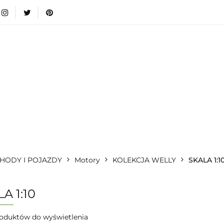
wki
Nowości
Bestsellery
Blog
Dodatkow
egorie
Zabawki
Nowości
Bestsellery
Blog
e infromacje.
Zobacz
Kategorie
HODY I POJAZDY
Motory
KOLEKCJA WELLY
SKALA 1:1
A 1:10
oduktów do wyświetlenia