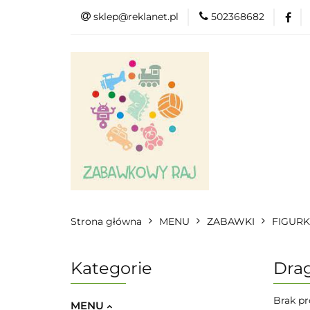
sklep@reklanet.pl
502368682
Menu
Zaba
Zobacz
Kat
Menu
Dodatkow
Strona główna
MENU
ZABAWKI
FIGURK
Kategorie
Dra
Brak pr
MENU