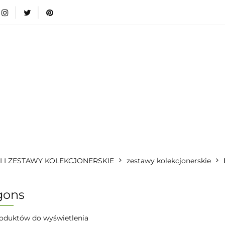
wki
Nowości
Bestsellery
Blog
Dodatkow
egorie
Zabawki
Nowości
Bestsellery
Blog
e infromacje.
Zobacz
Kategorie
I I ZESTAWY KOLEKCJONERSKIE
zestawy kolekcjonerskie
gons
oduktów do wyświetlenia