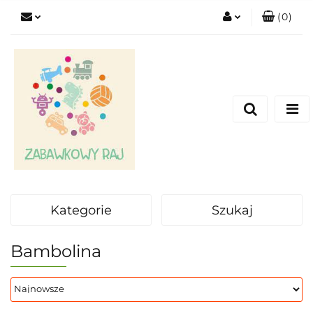
(
0
)
Zaloguj się
Zarejestruj się
Dodaj zgłoszenie
Kategorie
Szukaj
Bambolina