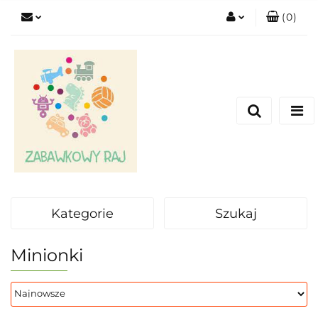
(
0
)
Zaloguj się
Zarejestruj się
Dodaj zgłoszenie
Kategorie
Szukaj
Minionki