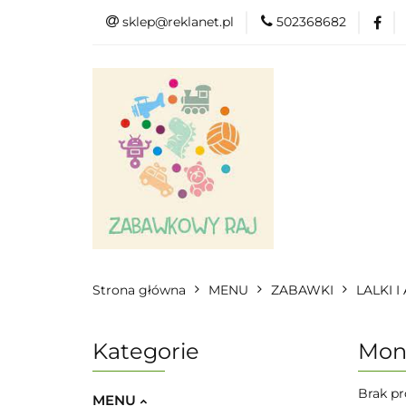
sklep@reklanet.pl
502368682
Menu
Zaba
Zobacz
Kat
Menu
Dodatkow
Strona główna
MENU
ZABAWKI
LALKI 
Kategorie
Mon
Brak pr
MENU