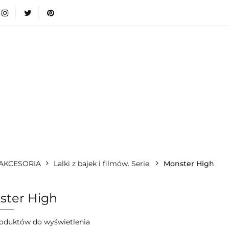
wki
Nowości
Bestsellery
Blog
Dodatkow
egorie
Zabawki
Nowości
Bestsellery
Blog
e infromacje.
Zobacz
Kategorie
I AKCESORIA
Lalki z bajek i filmów. Serie.
Monster High
ster High
oduktów do wyświetlenia