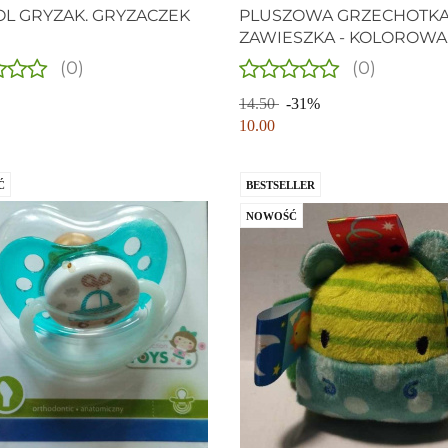
L GRYZAK. GRYZACZEK
PLUSZOWA GRZECHOTK
ZAWIESZKA - KOLOROWA
KOSTKA. PRZECENA.
(0)
(0)
14.50
-31%
10.00
Ć
BESTSELLER
NOWOŚĆ