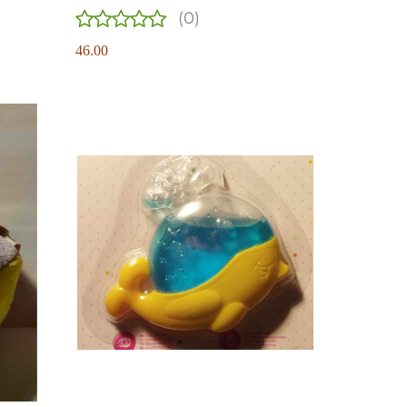
(0)
46.00