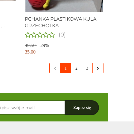
PCHANKA PLASTIKOWA KULA
,
GRZECHOTKA
P.
(0)
49.50
-29%
35.00
1
2
3