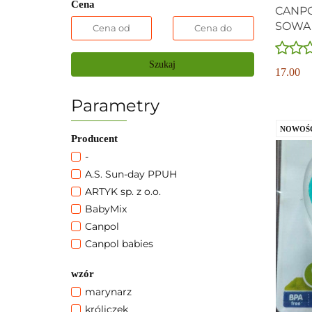
Cena
CANPO
SOWA
Szukaj
17.00
Parametry
NOWOŚ
Producent
-
A.S. Sun-day PPUH
ARTYK sp. z o.o.
BabyMix
Canpol
Canpol babies
EURO-TRADE SP. Z O.O. SP.K.
wzór
FIRMA PRODUKCYJNO-
HANDLOWA RABBIT IRENEUSZ
marynarz
MAKOWSKI
króliczek