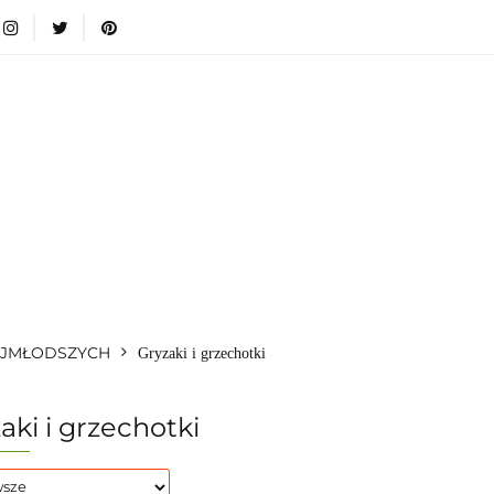
i
Nowości
Bestsellery
Blog
Dodatkowe infromacje
Zabawki
Nowości
Bestsellery
Blog
Dodatkowe inf
Kategorie
AJMŁODSZYCH
Gryzaki i grzechotki
aki i grzechotki