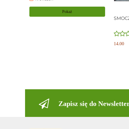
HH Poland
PRODAR SP. Z O.O. S.K.A.
Pokaż
SMOCZ
Smily play
14.00
Zapisz się do Newslette