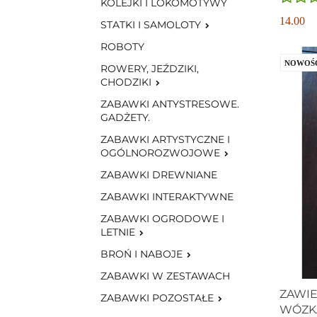
KOLEJKI I LOKOMOTYWY
14.00
STATKI I SAMOLOTY
ROBOTY
NOWOŚ
ROWERY, JEŹDZIKI,
CHODZIKI
ZABAWKI ANTYSTRESOWE.
GADŻETY.
ZABAWKI ARTYSTYCZNE I
OGÓLNOROZWOJOWE
ZABAWKI DREWNIANE
ZABAWKI INTERAKTYWNE
ZABAWKI OGRODOWE I
LETNIE
BROŃ I NABOJE
ZABAWKI W ZESTAWACH
ZAWIE
ZABAWKI POZOSTAŁE
WÓZKA