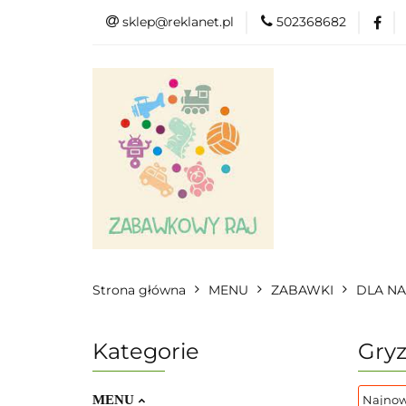
sklep@reklanet.pl
502368682
Menu
Zabawk
Kategorie
Menu
Zobacz
Strona główna
MENU
ZABAWKI
DLA N
Kategorie
Gryz
MENU