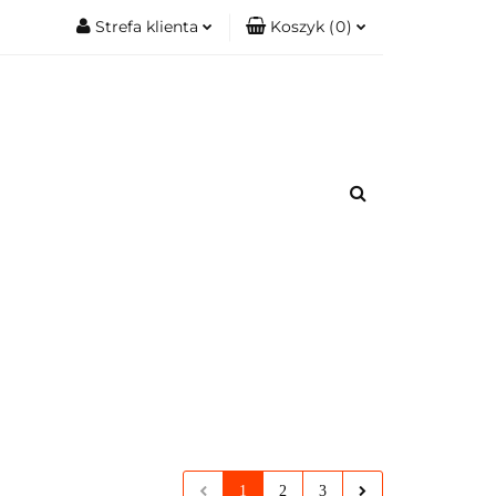
Strefa klienta
Koszyk
(
0
)
.
Zobacz
Zaloguj się
Koszyk jest pusty
Zarejestruj się
Dodaj zgłoszenie
x
romacje.
Do bezpłatnej dostawy brakuje
-,--
Darmowa dostawa!
Suma
0,00 zł
Cena uwzględnia rabaty
1
2
3