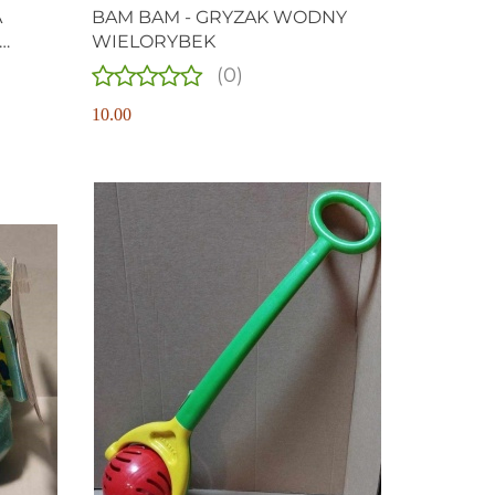
A
BAM BAM - GRYZAK WODNY
WIELORYBEK
(0)
10.00