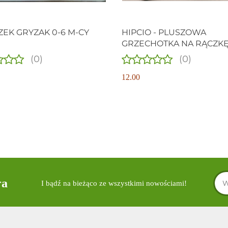
EK GRYZAK 0-6 M-CY
HIPCIO - PLUSZOWA
GRZECHOTKA NA RĄCZKĘ
NÓŻKĘ ZAPINANA NA RZE
(0)
(0)
12.00
ra
I bądź na bieżąco ze wszystkimi nowościami!