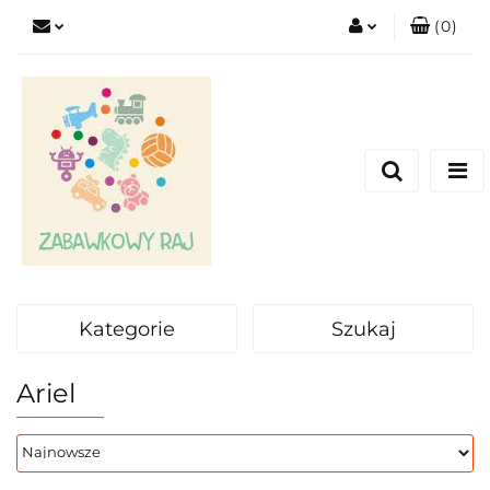
(
0
)
Zaloguj się
Zarejestruj się
Dodaj zgłoszenie
Kategorie
Szukaj
Ariel