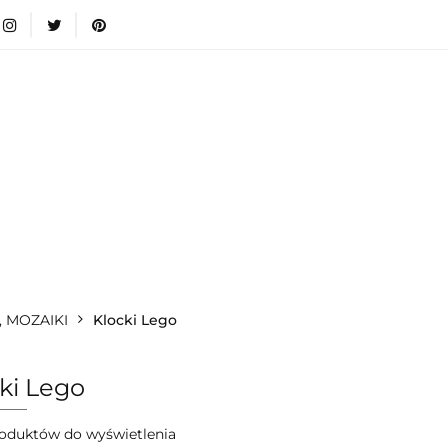
wki
Nowości
Bestsellery
Blog
Dodatkow
egorie
Zabawki
Nowości
Bestsellery
Blog
e infromacje.
Zobacz
Kategorie
, MOZAIKI
Klocki Lego
ki Lego
oduktów do wyświetlenia