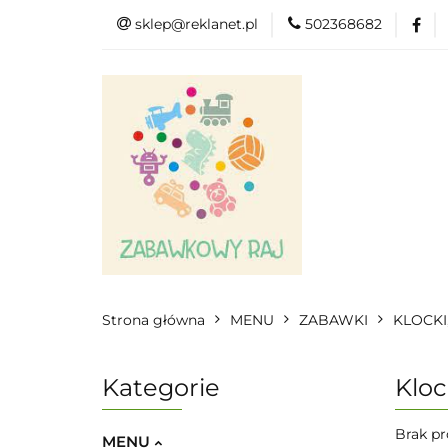
sklep@reklanet.pl
502368682
Menu
Zaba
Zobacz
Kat
Menu
Dodatkow
Strona główna
MENU
ZABAWKI
KLOCKI
Kategorie
Kloc
Brak pr
MENU