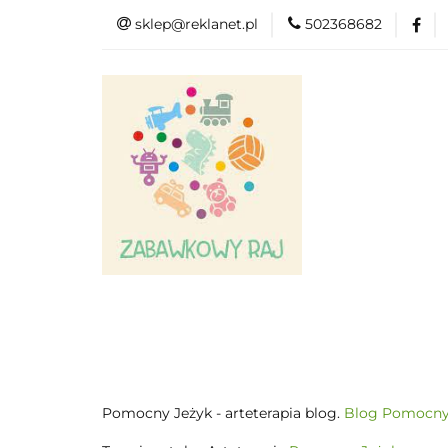
sklep@reklanet.pl
502368682
Menu
Zaba
Zobacz
Kat
Menu
Dodatkow
Pomocny Jeżyk - arteterapia blog.
Blog Pomocny