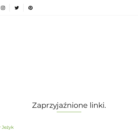
wki
Nowości
Bestsellery
Blog
Dodatkow
egorie
Zabawki
Nowości
Bestsellery
Blog
e infromacje.
Zobacz
Kategorie
Zaprzyjaźnione linki.
 Jeżyk