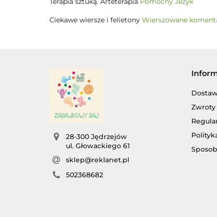
Terapia sztuką. Arteterapia
Pomocny Jeżyk
Ciekawe wiersze i felietony
Wierszowane komenta
Infor
Dosta
Zwroty 
Regula
Polityk
28-300 Jędrzejów
ul. Głowackiego 61
Sposob
sklep@reklanet.pl
502368682