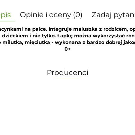
pis
Opinie i oceny (0)
Zadaj pytan
acynkami na palce. Integruje maluszka z rodzicem, o
 dzieckiem i nie tylko. Łapkę można wykorzystać rón
 milutka, mięciutka - wykonana z bardzo dobrej jakoś
0+
Producenci
-