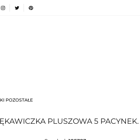
wki
Nowości
Bestsellery
Blog
Dodatkow
egorie
Zabawki
Nowości
Bestsellery
Blog
e infromacje.
Zobacz
Kategorie
KI POZOSTAŁE
RĘKAWICZKA PLUSZOWA 5 PACYNEK