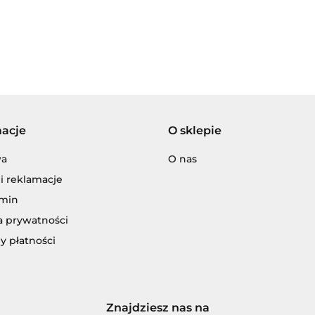
Adamigo P.W.
macje
O sklepie
wa
O nas
Adar
i reklamacje
min
a prywatności
y płatności
ENCJA WYDAWNICZA JERZY MOSTOW
Znajdziesz nas na