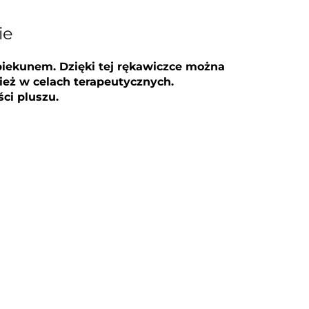
ie
piekunem. Dzięki tej rękawiczce można
ież w celach terapeutycznych.
ci pluszu.