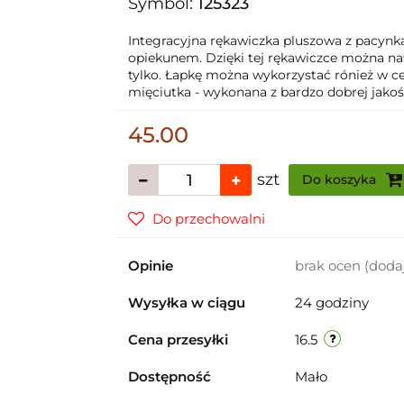
Symbol:
125323
Integracyjna rękawiczka pluszowa z pacynka
opiekunem. Dzięki tej rękawiczce można naw
tylko. Łapkę można wykorzystać rónież w ce
mięciutka - wykonana z bardzo dobrej jakośc
45.00
szt
Do koszyka
Do przechowalni
Opinie
brak ocen
(doda
Wysyłka w ciągu
24 godziny
Cena przesyłki
16.5
Dostępność
Mało