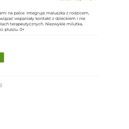
mi na palce. Integruje maluszka z rodzicem,
iązać wspaniały kontakt z dzieckiem i nie
lach terapeutycznych. Niezwykle milutka,
i pluszu. 0+
j)