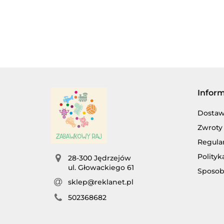
DŹWIĘK.
Infor
Dosta
Zwroty 
Regula
Polityk
28-300 Jędrzejów
ul. Głowackiego 61
Sposob
sklep@reklanet.pl
AG
502368682