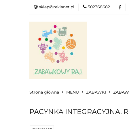
sklep@reklanet.pl
502368682
Menu
Zaba
Zobacz
Kat
Menu
Dodatkow
Strona główna
MENU
ZABAWKI
ZABAW
PACYNKA INTEGRACYJNA. 