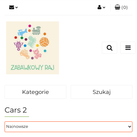
(
0
)
Zaloguj się
Zarejestruj się
Dodaj zgłoszenie
Kategorie
Szukaj
Cars 2