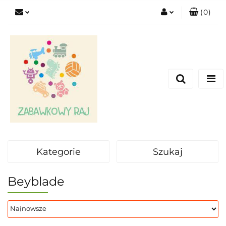
(
0
)
Zaloguj się
Zarejestruj się
Dodaj zgłoszenie
Kategorie
Szukaj
Beyblade