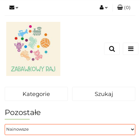
(
0
)
Zaloguj się
Zarejestruj się
Dodaj zgłoszenie
Kategorie
Szukaj
Pozostałe