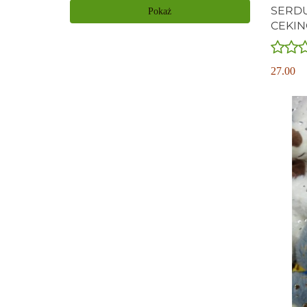
SERD
Pokaż
CEKIN
CIĘ" 
27.00