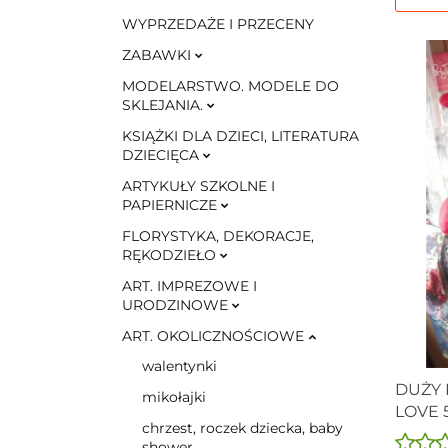
WYPRZEDAŻE I PRZECENY
ZABAWKI
MODELARSTWO. MODELE DO
SKLEJANIA.
KSIĄŻKI DLA DZIECI, LITERATURA
DZIECIĘCA
ARTYKUŁY SZKOLNE I
PAPIERNICZE
FLORYSTYKA, DEKORACJE,
RĘKODZIEŁO
ART. IMPREZOWE I
URODZINOWE
ART. OKOLICZNOŚCIOWE
walentynki
DUŻY 
mikołajki
LOVE 
chrzest, roczek dziecka, baby
NIE TY
shower