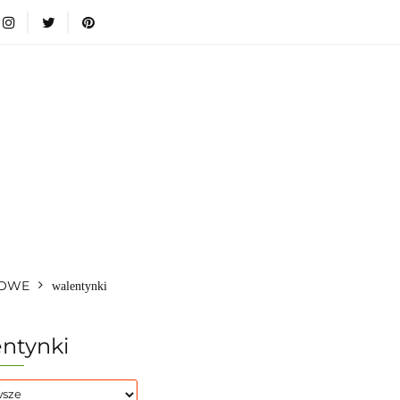
i
Nowości
Bestsellery
Blog
Dodatkowe infromacje
Zabawki
Nowości
Bestsellery
Blog
Dodatkowe inf
Kategorie
IOWE
walentynki
ntynki