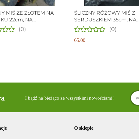
NY MIŚ ZE ZŁOTEM NA
ŚLICZNY RÓŻOWY MIŚ Z
KU 22cm, NA
SERDUSZKIEM 35cm, NA
TYNKI I NIE TYLKO
WALENTYNKI I NIE TYLKO
(0)
(0)
65.00
ra
I bądź na bieżąco ze wszystkimi nowościami!
cje
O sklepie