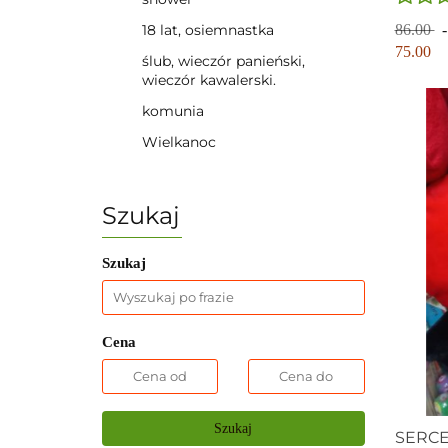
86.00
18 lat, osiemnastka
75.00
ślub, wieczór panieński,
wieczór kawalerski.
komunia
Wielkanoc
Szukaj
Szukaj
Cena
Szukaj
SERCE