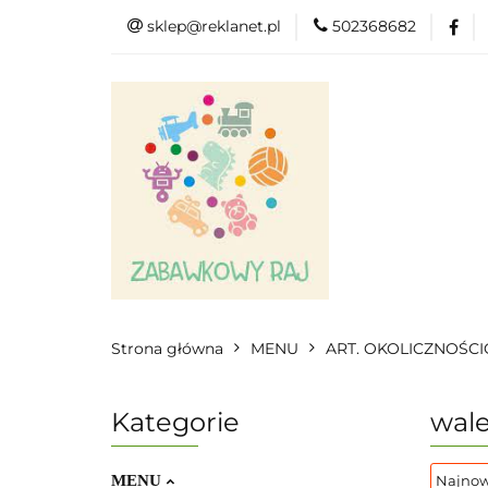
sklep@reklanet.pl
502368682
Menu
Zabawk
Kategorie
Menu
Zobacz
Strona główna
MENU
ART. OKOLICZNOŚC
Kategorie
wale
MENU