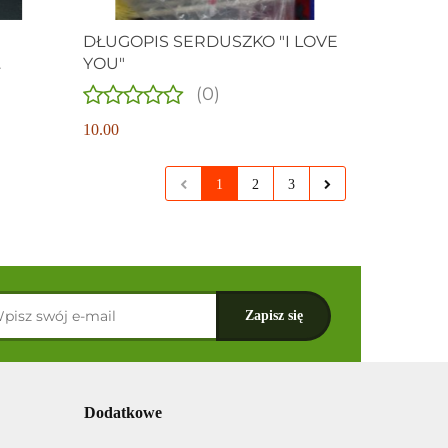
DŁUGOPIS SERDUSZKO "I LOVE
YOU"
(0)
10.00
1
2
3
Dodatkowe