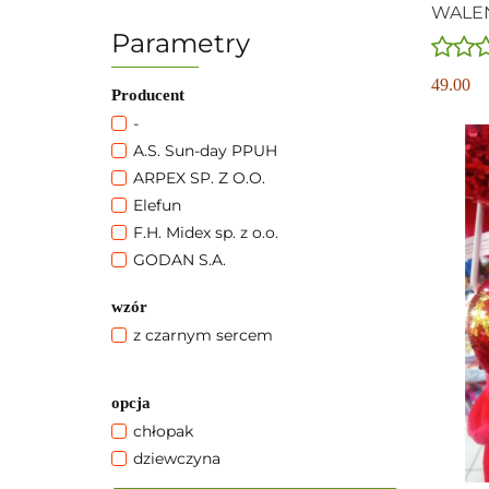
WALE
Parametry
49.00
Producent
-
A.S. Sun-day PPUH
ARPEX SP. Z O.O.
Elefun
F.H. Midex sp. z o.o.
GODAN S.A.
PARTY DECO SP. Z O.O., SP.K.
wzór
POL- MAK SPÓŁKA JAWNA
z czarnym sercem
opcja
chłopak
dziewczyna