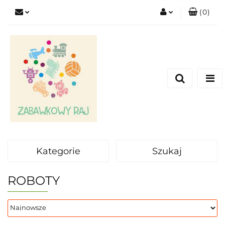
(
0
)
Zaloguj się
Zarejestruj się
Dodaj zgłoszenie
Kategorie
Szukaj
ROBOTY