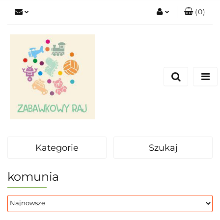
(
0
)
Zaloguj się
Zarejestruj się
Dodaj zgłoszenie
Kategorie
Szukaj
komunia