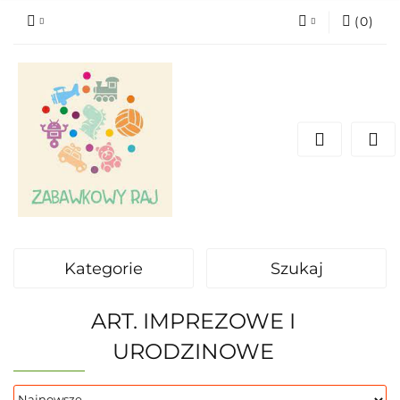
(
0
)
Zaloguj się
Zarejestruj się
Dodaj zgłoszenie
Kategorie
Szukaj
ART. IMPREZOWE I
URODZINOWE