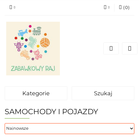
(
0
)
Zaloguj się
Zarejestruj się
Dodaj zgłoszenie
Kategorie
Szukaj
SAMOCHODY I POJAZDY