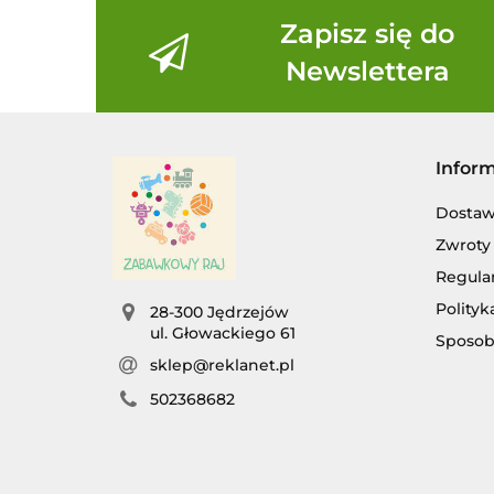
Zapisz się do
Newslettera
Infor
Dosta
Zwroty 
Regula
Polityk
28-300 Jędrzejów
ul. Głowackiego 61
Sposob
sklep@reklanet.pl
502368682