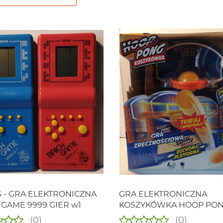
S - GRA ELEKTRONICZNA
GRA ELEKTRONICZNA
 GAME 9999 GIER w1
KOSZYKÓWKA HOOP PO
(0)
(0)