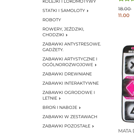
KOLEJKI I LOKOMOTYWY
18.00
STATKI I SAMOLOTY
11.00
ROBOTY
ROWERY, JEŹDZIKI,
CHODZIKI
ZABAWKI ANTYSTRESOWE.
GADŻETY.
ZABAWKI ARTYSTYCZNE I
OGÓLNOROZWOJOWE
ZABAWKI DREWNIANE
ZABAWKI INTERAKTYWNE
ZABAWKI OGRODOWE I
LETNIE
BROŃ I NABOJE
ZABAWKI W ZESTAWACH
ZABAWKI POZOSTAŁE
MATA 