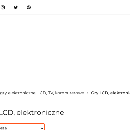
wki
Nowości
Bestsellery
Blog
Dodatkow
egorie
Zabawki
Nowości
Bestsellery
Blog
e infromacje.
Zobacz
Kategorie
gry elektroniczne, LCD, TV, komputerowe
Gry LCD, elektron
LCD, elektroniczne