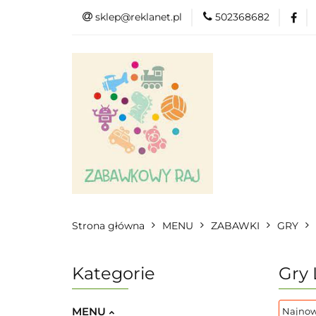
sklep@reklanet.pl
502368682
Menu
Zaba
Zobacz
Kat
Menu
Dodatkow
Strona główna
MENU
ZABAWKI
GRY
Kategorie
Gry 
MENU