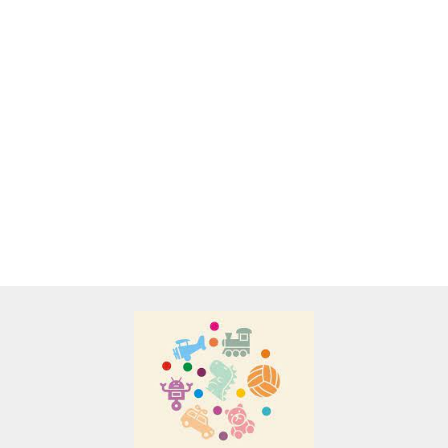
A&S SP. Z O.O.
BRELOCZEK
BAJKOWA
BALI-BAZOO
MINIONEK
MASKOTKA
PLUSZOWA
BALI-BAZOO
STUART.
BIEDRONKA
ZAWIESZKA
MATERIAŁOWO
28.50
38.00
29.00
MASKOTKA
Z WIBRACJĄ
PLUSZOWA
34.00
PLUSZOWA.
ŁÓDŹ
ZAWIESZKA Z
PODWODNA
WIBRACJĄ
BIEDRONKA
Adamigo P.W.
Adar