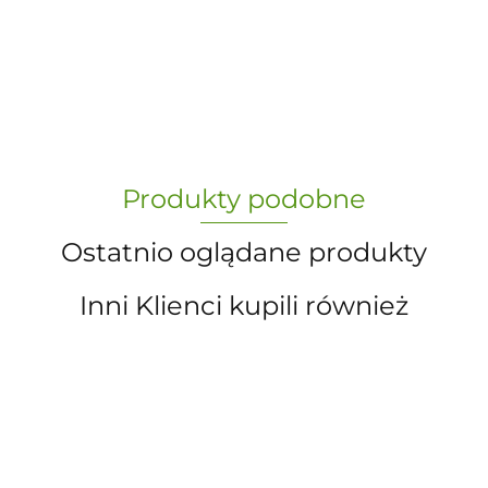
-
„Paula” S.C. Marzena Dudkiewicz
Produkty podobne
Sławomir Dudkiewicz
Ostatnio oglądane produkty
Inni Klienci kupili również
A.S. Sun-day PPUH