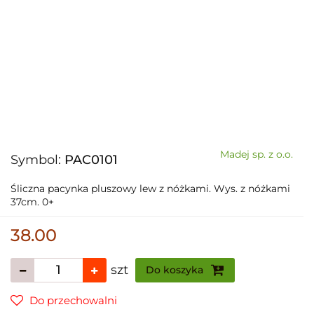
Madej sp. z o.o.
Symbol:
PAC0101
Śliczna pacynka pluszowy lew z nóżkami. Wys. z nóżkami
37cm. 0+
38.00
szt
Do koszyka
Do przechowalni