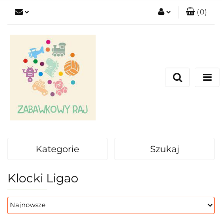
(
0
)
Zaloguj się
Zarejestruj się
Dodaj zgłoszenie
Kategorie
Szukaj
Klocki Ligao