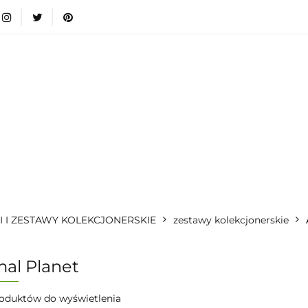
wki
Nowości
Bestsellery
Blog
Dodatkow
egorie
Zabawki
Nowości
Bestsellery
Blog
e infromacje.
Zobacz
Kategorie
I I ZESTAWY KOLEKCJONERSKIE
zestawy kolekcjonerskie
al Planet
oduktów do wyświetlenia