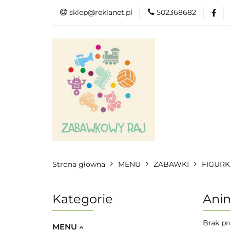
sklep@reklanet.pl
502368682
Menu
Zaba
Zobacz
Kat
Menu
Dodatkow
Strona główna
MENU
ZABAWKI
FIGURK
Kategorie
Anim
Brak pr
MENU