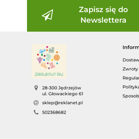
Zapisz się do
Newslettera
Infor
Dosta
Zwroty 
Regula
Polityk
28-300 Jędrzejów
ul. Głowackiego 61
Sposob
sklep@reklanet.pl
502368682