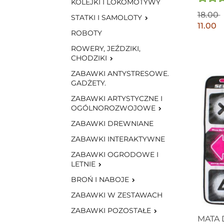
KOLEJKI I LOKOMOTYWY
18.00
STATKI I SAMOLOTY
11.00
ROBOTY
ROWERY, JEŹDZIKI,
CHODZIKI
ZABAWKI ANTYSTRESOWE.
GADŻETY.
ZABAWKI ARTYSTYCZNE I
OGÓLNOROZWOJOWE
ZABAWKI DREWNIANE
ZABAWKI INTERAKTYWNE
ZABAWKI OGRODOWE I
LETNIE
BROŃ I NABOJE
ZABAWKI W ZESTAWACH
ZABAWKI POZOSTAŁE
MATA 