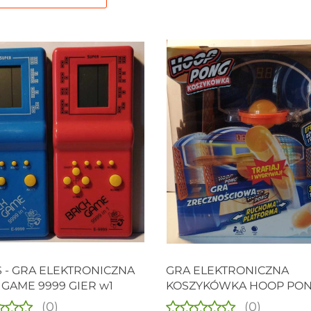
S - GRA ELEKTRONICZNA
GRA ELEKTRONICZNA
 GAME 9999 GIER w1
KOSZYKÓWKA HOOP PO
(0)
(0)