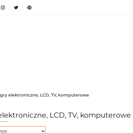
wki
Nowości
Bestsellery
Blog
Dodatkow
egorie
Zabawki
Nowości
Bestsellery
Blog
e infromacje.
Zobacz
Kategorie
gry elektroniczne, LCD, TV, komputerowe
elektroniczne, LCD, TV, komputerowe