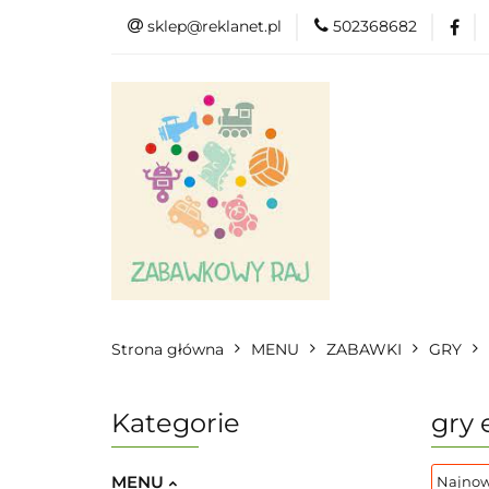
sklep@reklanet.pl
502368682
Menu
Zaba
Zobacz
Kat
Menu
Dodatkow
Strona główna
MENU
ZABAWKI
GRY
Kategorie
gry 
MENU