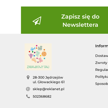
Zapisz się do
Newslettera
Infor
Dosta
Zwroty 
Regula
Polityk
28-300 Jędrzejów
ul. Głowackiego 61
Sposob
sklep@reklanet.pl
502368682