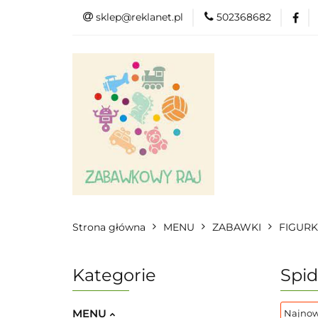
sklep@reklanet.pl
502368682
Menu
Zaba
Zobacz
Kat
Menu
Dodatkow
Strona główna
MENU
ZABAWKI
FIGURK
Kategorie
Spi
MENU