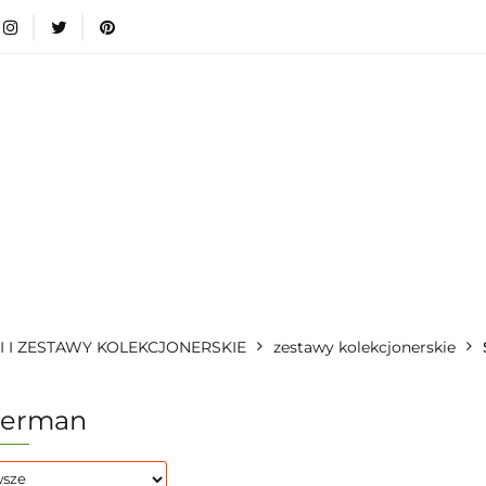
wki
Nowości
Bestsellery
Blog
Dodatkow
egorie
Zabawki
Nowości
Bestsellery
Blog
e infromacje.
Zobacz
Kategorie
I I ZESTAWY KOLEKCJONERSKIE
zestawy kolekcjonerskie
derman