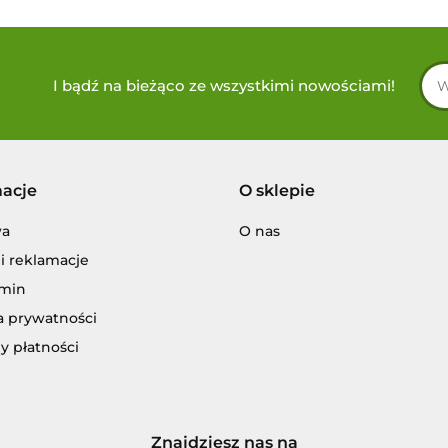
I bądź na bieżąco ze wszystkimi nowościami!
macje
O sklepie
wa
O nas
i reklamacje
min
a prywatności
y płatności
Znajdziesz nas na