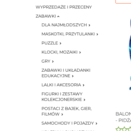
WYPRZEDAŻE I PRZECENY
ZABAWKI
DLA NAJMŁODSZYCH
MASKOTKI, PRZYTULANKI
PUZZLE
KLOCKI, MOZAIKI
GRY
ZABAWKI I UKŁADANKI
EDUKACYJNE
LALKI I AKCESORIA
FIGURKI I ZESTAWY
KOLEKCJONERSKIE
POSTACI Z BAJEK, GIER,
BALON
FILMÓW
- PID
SAMOCHODY I POJAZDY
65 cm.