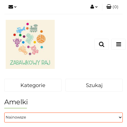
(
0
)
Zaloguj się
Zarejestruj się
Dodaj zgłoszenie
Kategorie
Szukaj
Amelki