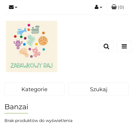
(
0
)
Zaloguj się
Zarejestruj się
Dodaj zgłoszenie
Kategorie
Szukaj
Banzai
Brak produktów do wyświetlenia