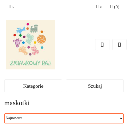
(
0
)
Zaloguj się
Zarejestruj się
Dodaj zgłoszenie
Kategorie
Szukaj
maskotki