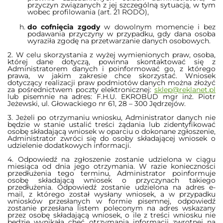
przyczyn związanych z jej szczególną sytuacją, w tym
wobec profilowania (art. 21 RODO),
do cofnięcia zgody
w dowolnym momencie i bez
podawania przyczyny w przypadku, gdy dana osoba
wyraziła zgodę na przetwarzanie danych osobowych.
2. W celu skorzystania z wyżej wymienionych praw, osoba,
której dane dotyczą, powinna skontaktować się z
Administratorem danych i poinformować go, z którego
prawa, w jakim zakresie chce skorzystać. Wniosek
dotyczący realizacji praw podmiotów danych można złożyć
za pośrednictwem poczty elektronicznej:
sklep@reklanet.pl
lub pisemnie na adres: F.H.U. EKROBUD mgr inż. Piotr
Jeżewski, ul. Głowackiego nr 61, 28 – 300 Jędrzejów.
3. Jeżeli po otrzymaniu wniosku, Administrator danych nie
będzie w stanie ustalić treści żądania lub zidentyfikować
osobę składającą wniosek w oparciu o dokonane zgłoszenie,
Administrator zwróci się do osoby składającej wniosek o
udzielenie dodatkowych informacji.
4. Odpowiedź na zgłoszenie zostanie udzielona w ciągu
miesiąca od dnia jego otrzymania. W razie konieczności
przedłużenia tego terminu, Administrator poinformuje
osobę składającą wniosek o przyczynach takiego
przedłużenia. Odpowiedź zostanie udzielona na adres e-
mail, z którego został wysłany wniosek, a w przypadku
wniosków przesłanych w formie pisemnej, odpowiedź
zostanie przesłana listem poleconym na adres wskazany
przez osobę składającą wniosek, o ile z treści wniosku nie
będzie wynikała chęć otrzymania informacji zwrotnej na