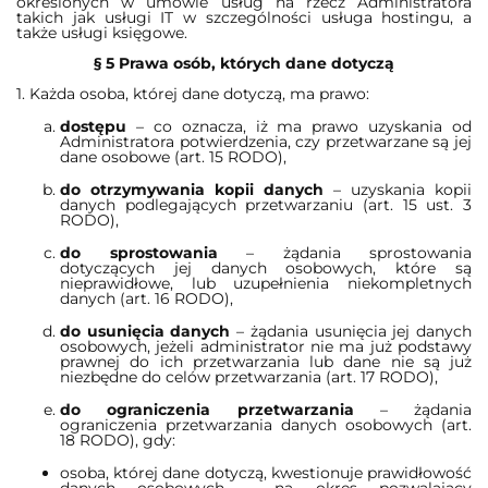
określonych w umowie usług na rzecz Administratora
takich jak usługi IT w szczególności usługa hostingu, a
także usługi księgowe.
§ 5 Prawa osób, których dane dotyczą
1. Każda osoba, której dane dotyczą, ma prawo:
dostępu
– co oznacza, iż ma prawo uzyskania od
Administratora potwierdzenia, czy przetwarzane są jej
dane osobowe (art. 15 RODO),
do otrzymywania kopii danych
– uzyskania kopii
danych podlegających przetwarzaniu (art. 15 ust. 3
RODO),
do sprostowania
– żądania sprostowania
dotyczących jej danych osobowych, które są
nieprawidłowe, lub uzupełnienia niekompletnych
danych (art. 16 RODO),
do usunięcia danych
– żądania usunięcia jej danych
osobowych, jeżeli administrator nie ma już podstawy
prawnej do ich przetwarzania lub dane nie są już
niezbędne do celów przetwarzania (art. 17 RODO),
do ograniczenia przetwarzania
– żądania
ograniczenia przetwarzania danych osobowych (art.
18 RODO), gdy:
osoba, której dane dotyczą, kwestionuje prawidłowość
danych osobowych - na okres pozwalający