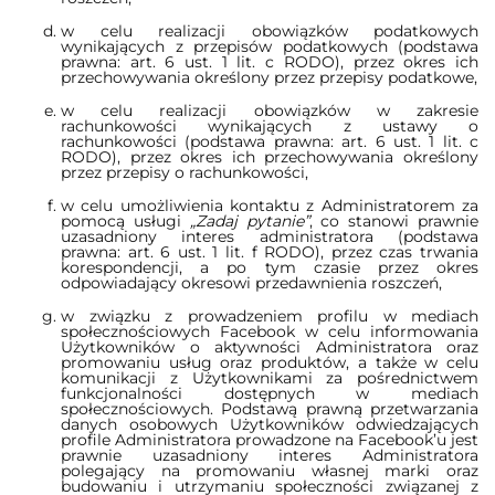
w celu realizacji obowiązków podatkowych
wynikających z przepisów podatkowych (podstawa
prawna: art. 6 ust. 1 lit. c RODO), przez okres ich
przechowywania określony przez przepisy podatkowe,
w celu realizacji obowiązków w zakresie
rachunkowości wynikających z ustawy o
rachunkowości (podstawa prawna: art. 6 ust. 1 lit. c
RODO), przez okres ich przechowywania określony
przez przepisy o rachunkowości,
w celu umożliwienia kontaktu z Administratorem za
pomocą usługi
„Zadaj pytanie”
, co stanowi prawnie
uzasadniony interes administratora (podstawa
prawna: art. 6 ust. 1 lit. f RODO), przez czas trwania
korespondencji, a po tym czasie przez okres
odpowiadający okresowi przedawnienia roszczeń,
w związku z prowadzeniem profilu w mediach
społecznościowych Facebook w celu informowania
Użytkowników o aktywności Administratora oraz
promowaniu usług oraz produktów, a także w celu
komunikacji z Użytkownikami za pośrednictwem
funkcjonalności dostępnych w mediach
społecznościowych. Podstawą prawną przetwarzania
danych osobowych Użytkowników odwiedzających
profile Administratora prowadzone na Facebook’u jest
prawnie uzasadniony interes Administratora
polegający na promowaniu własnej marki oraz
budowaniu i utrzymaniu społeczności związanej z