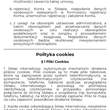
możliwości zawarcia takiej umowy,
rejestracji Konta w Sklepie, niepodanie danych
osobowych wskazanych w formularzu rejestracji
Konta, uniemożliwi rejestrację i założenie Konta,
z uwagi na obowiązki ustawowe administratora, a
takim obowiązkiem jest przetwarzanie danych
osobowych w celu realizacji obowiązków
podatkowych oraz w związku z prowadzeniem
dokumentacji księgowej. Niepodania danych
osobowych będzie skutkować niewykonaniem
powyższych obowiązków.
Polityka cookies
§ 1 Pliki Cookies
1. Sklep internetowy wykorzystuje mechanizm działania
plików cookies. Pliki cookies są to małe pliki tekstowe,
które są zapisywane przez system teleinformatyczny w
systemie teleinformatycznym Użytkownika (na
komputerze, telefonie, tablecie) podczas przeglądania
Sklepu internetowego i pozwalają na późniejszą
identyfikację Użytkownika w przypadku ponownego
połączenia ze stroną Sklepu z urządzenia (np. komputera,
telefonu, tabletu), na którym zostały zapisane. Pliki te mają
na celu zapewnić prawidłowe działanie Sklepu.
2. Każda osoba odwiedzająca Sklep internetowy, niezależnie
od tego czy jest Klientem Sklepu lub osobą odwiedzającą,