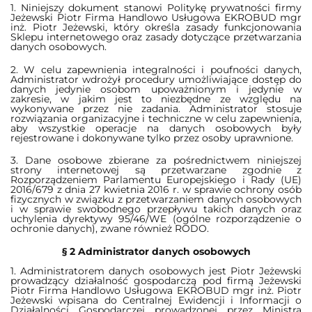
1. Niniejszy dokument stanowi Politykę prywatności firmy
Jeżewski Piotr Firma Handlowo Usługowa EKROBUD mgr
inż. Piotr Jeżewski, który określa zasady funkcjonowania
Sklepu internetowego oraz zasady dotyczące przetwarzania
danych osobowych.
2. W celu zapewnienia integralności i poufności danych,
Administrator wdrożył procedury umożliwiające dostęp do
danych jedynie osobom upoważnionym i jedynie w
zakresie, w jakim jest to niezbędne ze względu na
wykonywane przez nie zadania. Administrator stosuje
rozwiązania organizacyjne i techniczne w celu zapewnienia,
aby wszystkie operacje na danych osobowych były
rejestrowane i dokonywane tylko przez osoby uprawnione.
3. Dane osobowe zbierane za pośrednictwem niniejszej
strony internetowej są przetwarzane zgodnie z
Rozporządzeniem Parlamentu Europejskiego i Rady (UE)
2016/679 z dnia 27 kwietnia 2016 r. w sprawie ochrony osób
fizycznych w związku z przetwarzaniem danych osobowych
i w sprawie swobodnego przepływu takich danych oraz
uchylenia dyrektywy 95/46/WE (ogólne rozporządzenie o
ochronie danych), zwane również RODO.
§ 2 Administrator danych osobowych
1. Administratorem danych osobowych jest Piotr Jeżewski
prowadzący działalność gospodarczą pod firmą Jeżewski
Piotr Firma Handlowo Usługowa EKROBUD mgr inż. Piotr
Jeżewski wpisana do Centralnej Ewidencji i Informacji o
Działalności Gospodarczej prowadzonej przez Ministra