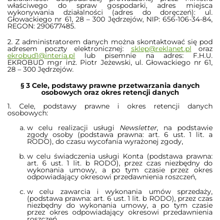
właściwego do spraw gospodarki, adres miejsca
wykonywania działalności (adres do doręczeń): ul.
Głowackiego nr 61, 28 – 300 Jędrzejów, NIP: 656-106-34-84,
REGON: 290677485.
2.
Z administratorem danych można skontaktować się pod
adresem poczty elektronicznej:
sklep@reklanet.pl
oraz
ekrobud1@interia.pl
lub pisemnie na adres: F.H.U.
EKROBUD mgr inż. Piotr Jeżewski, ul. Głowackiego nr 61,
28 – 300 Jędrzejów.
§ 3 Cele, podstawy prawne przetwarzania danych
osobowych oraz okres retencji danych
1. Cele, podstawy prawne i okres retencji danych
osobowych:
w celu realizacji usługi
Newsletter
, na podstawie
zgody osoby (podstawa prawna: art. 6 ust. 1 lit. a
RODO), do czasu wycofania wyrażonej zgody,
w celu świadczenia usługi Konta (podstawa prawna:
art. 6 ust. 1 lit. b RODO), przez czas niezbędny do
wykonania umowy, a po tym czasie przez okres
odpowiadający okresowi przedawnienia roszczeń,
w celu zawarcia i wykonania umów sprzedaży,
(podstawa prawna: art. 6 ust. 1 lit. b RODO), przez czas
niezbędny do wykonania umowy, a po tym czasie
przez okres odpowiadający okresowi przedawnienia
roszczeń,