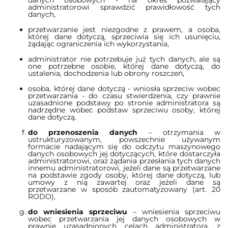
administratorowi sprawdzić prawidłowość tych
danych,
przetwarzanie jest niezgodne z prawem, a osoba,
której dane dotyczą, sprzeciwia się ich usunięciu,
żądając ograniczenia ich wykorzystania,
administrator nie potrzebuje już tych danych, ale są
one potrzebne osobie, której dane dotyczą, do
ustalenia, dochodzenia lub obrony roszczeń,
osoba, której dane dotyczą - wniosła sprzeciw wobec
przetwarzania - do czasu stwierdzenia, czy prawnie
uzasadnione podstawy po stronie administratora są
nadrzędne wobec podstaw sprzeciwu osoby, której
dane dotyczą.
do przenoszenia danych
– otrzymania w
ustrukturyzowanym, powszechnie używanym
formacie nadającym się do odczytu maszynowego
danych osobowych jej dotyczących, które dostarczyła
administratorowi, oraz żądania przesłania tych danych
innemu administratorowi, jeżeli dane są przetwarzane
na podstawie zgody osoby, której dane dotyczą, lub
umowy z nią zawartej oraz jeżeli dane są
przetwarzane w sposób zautomatyzowany (art. 20
RODO),
do wniesienia sprzeciwu
– wniesienia sprzeciwu
wobec przetwarzania jej danych osobowych w
prawnie uzasadnionych celach administratora, z