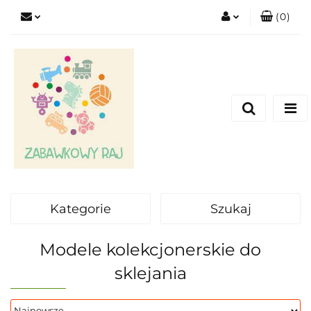
(
0
)
Zaloguj się
Zarejestruj się
Dodaj zgłoszenie
Kategorie
Szukaj
Modele kolekcjonerskie do
sklejania