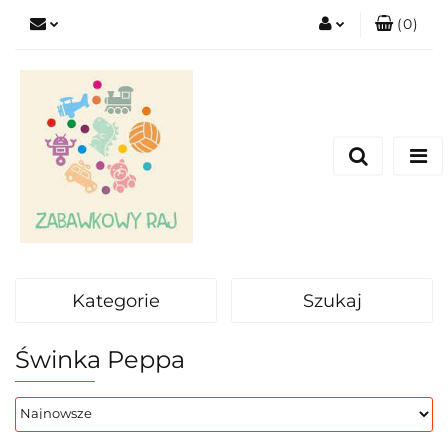
(
0
)
Zaloguj się
Zarejestruj się
Dodaj zgłoszenie
Kategorie
Szukaj
Świnka Peppa