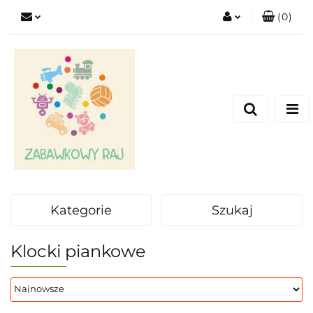
(
0
)
Zaloguj się
Zarejestruj się
Dodaj zgłoszenie
Kategorie
Szukaj
Klocki piankowe