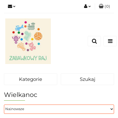
(
0
)
Zaloguj się
Zarejestruj się
Dodaj zgłoszenie
Kategorie
Szukaj
Wielkanoc