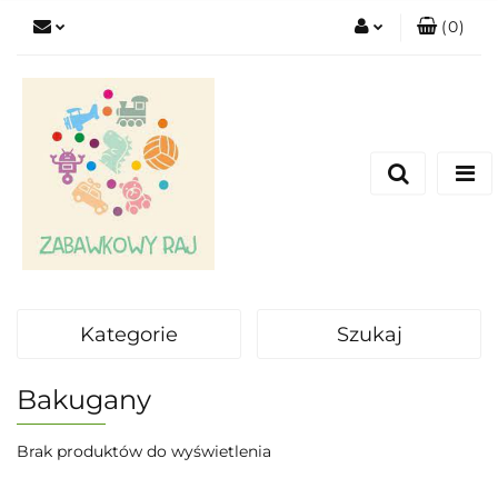
(
0
)
Zaloguj się
Zarejestruj się
Dodaj zgłoszenie
Kategorie
Szukaj
Bakugany
Brak produktów do wyświetlenia