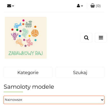
(
0
)
Zaloguj się
Zarejestruj się
Dodaj zgłoszenie
Kategorie
Szukaj
Samoloty modele