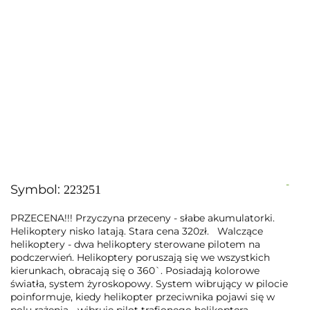
-
Symbol:
223251
PRZECENA!!! Przyczyna przeceny - słabe akumulatorki.
Helikoptery nisko latają. Stara cena 320zł. Walczące
helikoptery - dwa helikoptery sterowane pilotem na
podczerwień. Helikoptery poruszają się we wszystkich
kierunkach, obracają się o 360`. Posiadają kolorowe
światła, system żyroskopowy. System wibrujący w pilocie
poinformuje, kiedy helikopter przeciwnika pojawi się w
polu rażenia - wibruje pilot trafionego helikoptera.