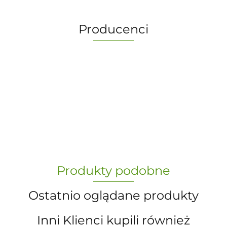
Producenci
-
„Paula” S.C. Marzena Dudkiewicz
Produkty podobne
Sławomir Dudkiewicz
Ostatnio oglądane produkty
Inni Klienci kupili również