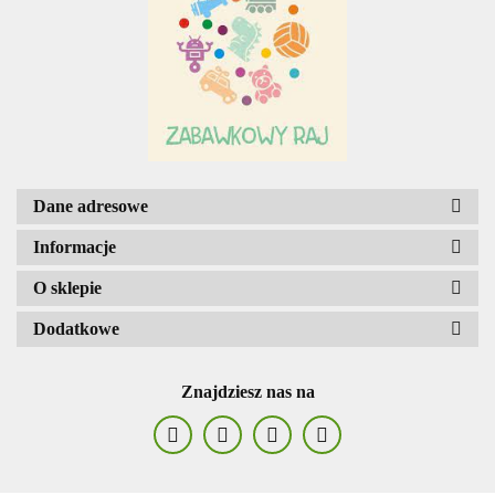
Adar
AGENCJA WYDAWNICZA JERZY
Dane adresowe
MOSTOWSKI
Informacje
O sklepie
Dodatkowe
ALIGA
Znajdziesz nas na