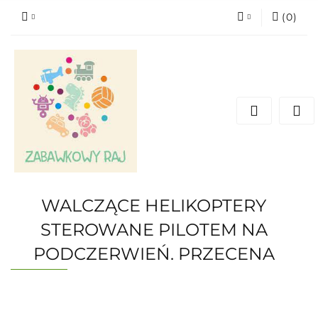
(
0
)
Zaloguj się
Zarejestruj się
Dodaj zgłoszenie
WALCZĄCE HELIKOPTERY
STEROWANE PILOTEM NA
PODCZERWIEŃ. PRZECENA