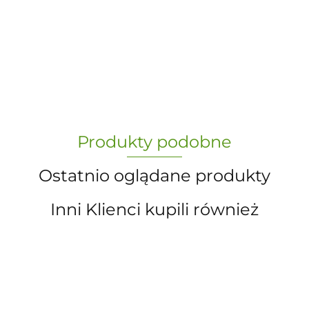
-
„Paula” S.C. Marzena Dudkiewicz
Produkty podobne
Sławomir Dudkiewicz
Ostatnio oglądane produkty
Inni Klienci kupili również
A.S. Sun-day PPUH