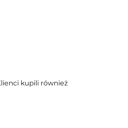
Klienci kupili również
kiewicz