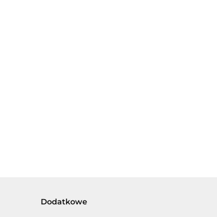
HUGGY
WUGGY
KRÓLIK BING I
POTWOREK
45.00
PRZYJACIELE -
Z GRY.
PANDO, KOKO I
39.50
NAPERS -
AMMA
TKA
KA KRÓLIK,
, BIEDRONKA
Dodatkowe