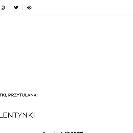
wki
Nowości
Bestsellery
Blog
Dodatkow
egorie
Zabawki
Nowości
Bestsellery
Blog
e infromacje.
Zobacz
Kategorie
KI, PRZYTULANKI
LENTYNKI