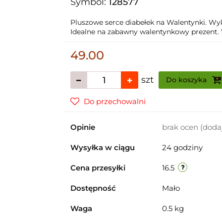
Symbol:
128577
Pluszowe serce diabełek na Walentynki. Wyk
Idealne na zabawny walentynkowy prezent.
49.00
szt
Do koszyka
Do przechowalni
Opinie
brak ocen
(doda
Wysyłka w ciągu
24 godziny
Cena przesyłki
16.5
Dostępność
Mało
Waga
0.5 kg