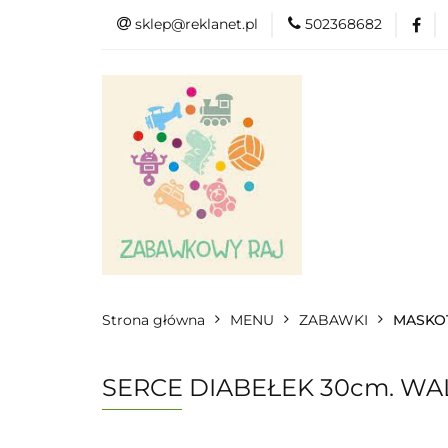
sklep@reklanet.pl
502368682
Menu
Zaba
Zobacz
Kat
Menu
Dodatkow
Strona główna
MENU
ZABAWKI
MASKOT
SERCE DIABEŁEK 30cm. WA