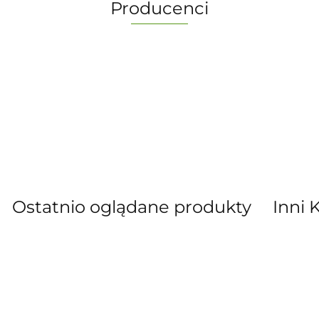
Producenci
-
Ostatnio oglądane produkty
Inni 
” S.C. Marzena Dudkiewicz Sławomir Dud