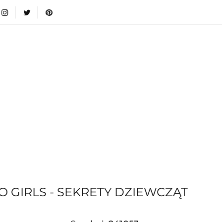
wki
Nowości
Bestsellery
Blog
Dodatkow
egorie
Zabawki
Nowości
Bestsellery
Blog
e infromacje.
Zobacz
Kategorie
 GIRLS - SEKRETY DZIEWCZĄT