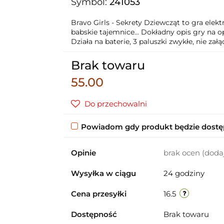
Symbol:
241053
Bravo Girls - Sekrety Dziewcząt to gra elek
babskie tajemnice... Dokładny opis gry na
Działa na baterie, 3 paluszki zwykłe, nie załą
Brak towaru
55.00
Do przechowalni
Powiadom gdy produkt będzie dost
Opinie
brak ocen
(doda
Wysyłka w ciągu
24 godziny
Cena przesyłki
16.5
Dostępność
Brak towaru