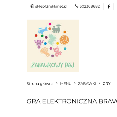
sklep@reklanet.pl
502368682
Menu
Zaba
Zobacz
Kat
Menu
Dodatkow
Strona główna
MENU
ZABAWKI
GRY
GRA ELEKTRONICZNA BRAVO