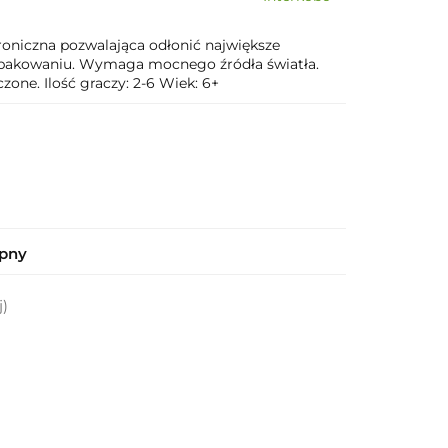
troniczna pozwalająca odłonić największe
 opakowaniu. Wymaga mocnego źródła światła.
czone. Ilość graczy: 2-6 Wiek: 6+
ępny
j)