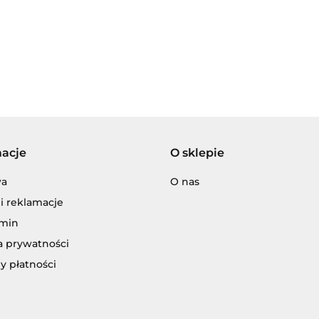
A
SPOSTRZEG
JMŁODSZYCH.
48.00
Adamigo P.W.
macje
O sklepie
wa
O nas
Adar
i reklamacje
min
a prywatności
y płatności
ENCJA WYDAWNICZA JERZY MOSTOW