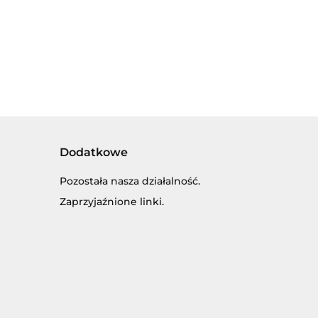
NAJMŁODSZYCH
BATERIE
AWCZOŚĆ.
Dodatkowe
Pozostała nasza działalność.
Zaprzyjaźnione linki.
SKI