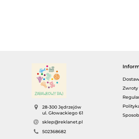
DL
DOMKU
NA
Infor
Dosta
Zwroty 
Regula
Polityk
28-300 Jędrzejów
ul. Głowackiego 61
Sposob
sklep@reklanet.pl
AG
502368682