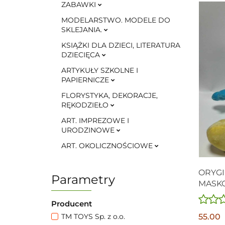
ZABAWKI
MODELARSTWO. MODELE DO
SKLEJANIA.
KSIĄŻKI DLA DZIECI, LITERATURA
DZIECIĘCA
ARTYKUŁY SZKOLNE I
PAPIERNICZE
FLORYSTYKA, DEKORACJE,
RĘKODZIEŁO
ART. IMPREZOWE I
URODZINOWE
ART. OKOLICZNOŚCIOWE
ORYG
Parametry
MASKO
SMER
Producent
55.00
TM TOYS Sp. z o.o.