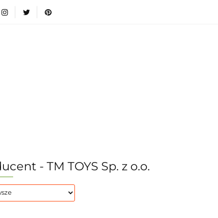
wki
Nowości
Bestsellery
Blog
Dodatkow
egorie
Zabawki
Nowości
Bestsellery
Blog
e infromacje.
Zobacz
Kategorie
ucent - TM TOYS Sp. z o.o.