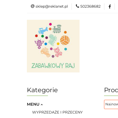
sklep@reklanet.pl
502368682
Menu
Zaba
Zobacz
Kat
Menu
Dodatkow
Kategorie
Prod
MENU
WYPRZEDAŻE I PRZECENY