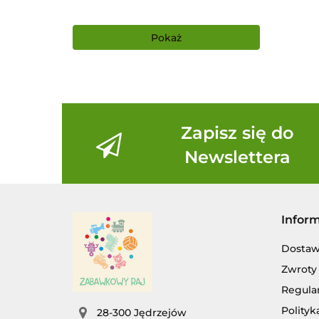
Pokaż
Zapisz się do
Newslettera
Infor
Dosta
Zwroty 
Regula
Polityk
28-300 Jędrzejów