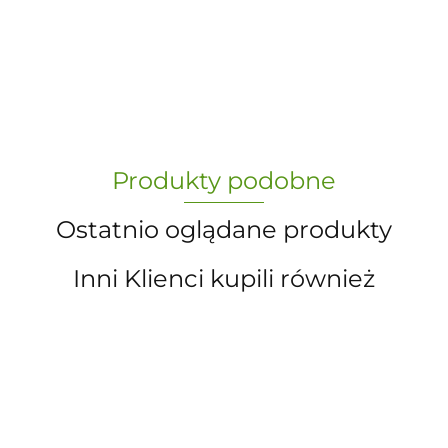
-
„Paula” S.C. Marzena Dudkiewicz
Produkty podobne
Sławomir Dudkiewicz
Ostatnio oglądane produkty
Inni Klienci kupili również
A.S. Sun-day PPUH