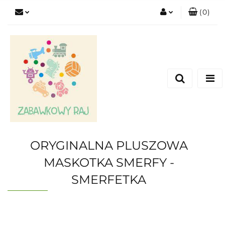
(
0
)
Zaloguj się
Zarejestruj się
Dodaj zgłoszenie
ORYGINALNA PLUSZOWA
MASKOTKA SMERFY -
SMERFETKA