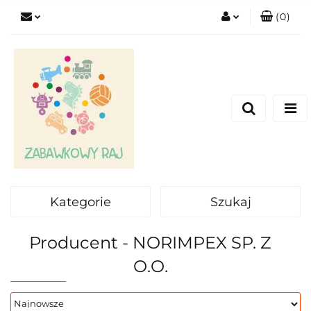
(
0
)
Zaloguj się
Zarejestruj się
Dodaj zgłoszenie
Kategorie
Szukaj
Producent - NORIMPEX SP. Z
O.O.