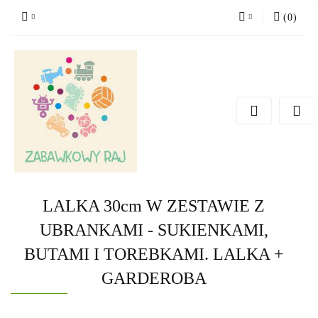
(
0
)
Zaloguj się
Zarejestruj się
Dodaj zgłoszenie
LALKA 30cm W ZESTAWIE Z
UBRANKAMI - SUKIENKAMI,
BUTAMI I TOREBKAMI. LALKA +
GARDEROBA