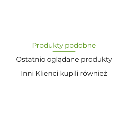
-
„Paula” S.C. Marzena Dudkiewicz
Produkty podobne
Sławomir Dudkiewicz
Ostatnio oglądane produkty
Inni Klienci kupili również
A.S. Sun-day PPUH