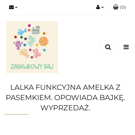
(
0
)
Zaloguj się
Zarejestruj się
Dodaj zgłoszenie
LALKA FUNKCYJNA AMELKA Z
PASEMKIEM. OPOWIADA BAJKĘ.
WYPRZEDAŻ.