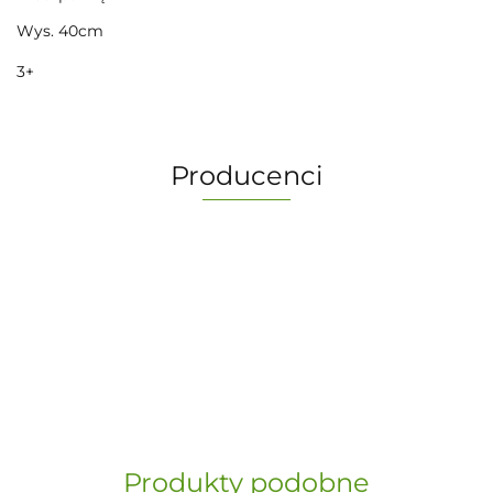
Wys. 40cm
3+
Producenci
-
„Paula” S.C. Marzena Dudkiewicz
Produkty podobne