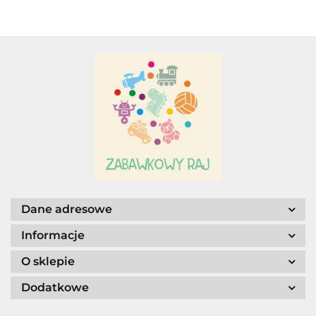
Adamigo P.W.
2w1.
Adar
AGENCJA WYDAWNICZA JERZY
Dane adresowe
MOSTOWSKI
Informacje
O sklepie
Dodatkowe