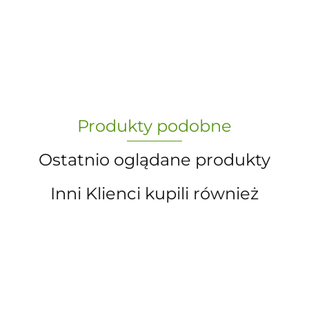
-
„Paula” S.C. Marzena Dudkiewicz
Produkty podobne
Sławomir Dudkiewicz
Ostatnio oglądane produkty
Inni Klienci kupili również
A.S. Sun-day PPUH